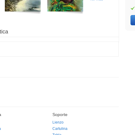
tica
a
Soporte
Lienzo
a
Cartulina