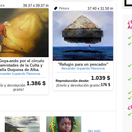
tura
39.37 x 39.37 in
Pintura
37.40 x 31.50 in
¿
Ar
Goya-ando por el círculo
"Refugio para un pescador"
amistades de la Culta y
Alexander Izquierdo Plasencia
ella Duquesa de Alba.
exander Izquierdo Plasencia
1.039 $
Reproducción desde:
1.386 $
176 $
ío y devolución
¡Envío y devolución gratis!
gratis!
¿
Ver más