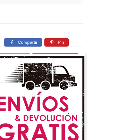
Compartir
Pin
Twittear
Copiar enlace