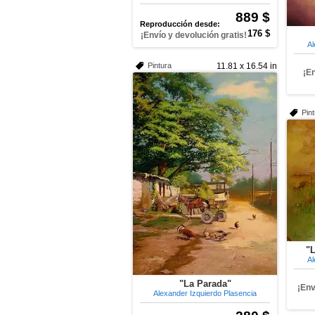
889 $
Reproducción desde:
176 $
¡Envío y devolución gratis!
Al
Pintura
11.81 x 16.54 in
¡E
Pin
"
Al
"La Parada"
¡Env
Alexander Izquierdo Plasencia