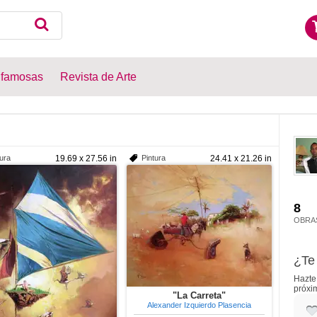
 famosas
Revista de Arte
tura
19.69 x 27.56 in
Pintura
24.41 x 21.26 in
8
OBRA
¿Te 
Hazte 
próxi
"La Carreta"
Alexander Izquierdo Plasencia