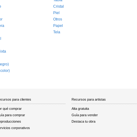
Tabla
e
Cristal
Piel
or
Otros
era
Papel
Tela
l
ixta
egro)
 color)
cursos para clientes
Recursos para artistas
r qué comprar
Alta gratuita
ía para comprar
Guía para vender
eproducciones
Destaca tu obra
rvicios corporativos