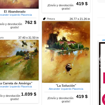
419 $
¡Envío y devolución
gratis!
El Abanderado
exander Izquierdo Plasencia
Pintura
26.77 x 21.26 in
762 $
nvío y devolución
gratis!
tura
37.40 x 31.50 in
La Carreta de Amérigo"
"La Solución"
exander Izquierdo Plasencia
Alexander Izquierdo Plasencia
1.039 $
419 $
ío y devolución
¡Envío y devolución
gratis!
gratis!