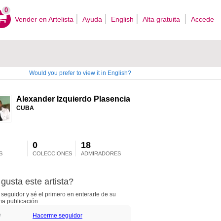
0
Vender en Artelista
Ayuda
English
Alta gratuita
Accede
Would you prefer to view it in English?
Alexander Izquierdo Plasencia
CUBA
0
18
S
COLECCIONES
ADMIRADORES
gusta este artista?
seguidor y sé el primero en enterarte de su
ma publicación
Hacerme seguidor