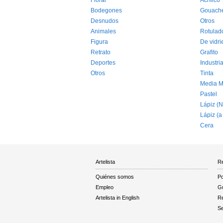
Floral
Acrílico
Bodegones
Gouach
Desnudos
Otros
Animales
Rotulad
Figura
De vidri
Retrato
Grafito
Deportes
Industria
Otros
Tinta
Media M
Pastel
Lápiz (N
Lápiz (a
Cera
Artelista
Re
Quiénes somos
Po
Empleo
Gu
Artelista in English
R
Se