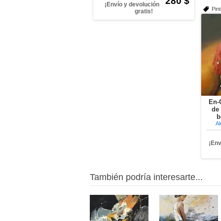
280 $
¡Envío y devolución
Pin
gratis!
En-
de 
b
Al
¡Env
También podría interesarte...